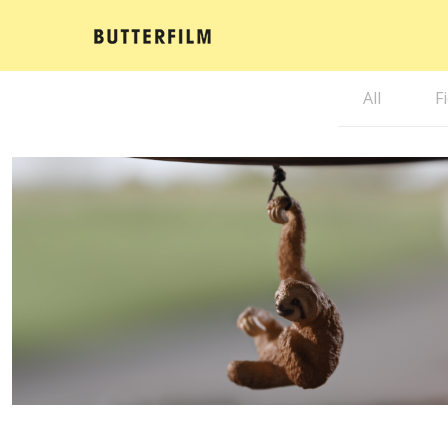
All
F