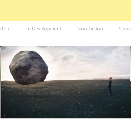
iction
In Development
Non-Fiction
Serie